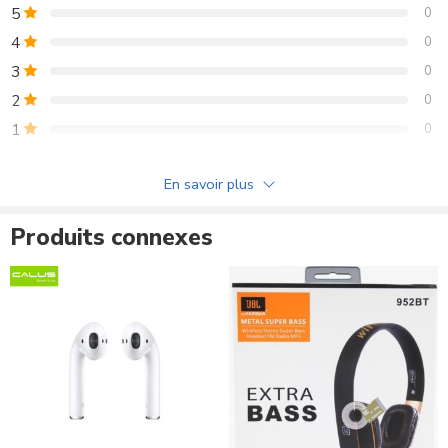
5
0
4
0
3
0
2
0
1
0
Soyez le premier à donner votre avis sur “AirPods Pro (2ᵉ
En savoir plus
génération)”
Produits connexes
Commentaires
Il n'y a pas encore de critiques.