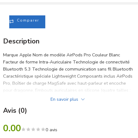
Comparer
Description
Marque Apple Nom de modèle AirPods Pro Couleur Blanc
Facteur de forme Intra-Auriculaire Technologie de connectivité
Bluetooth 5.3 Technologie de communication sans fil Bluetooth
Caractéristique spéciale Lightweight Composants inclus AirPods
Pro, Boîtier de charge MagSafe avec haut-parleur et encoche
pour dragonne, Embouts auriculaires en silicone (quatre tailles :
XS, S, M, L), Câble Lightning vers USB-C, DocumentationAirPods
En savoir plus
Pro, Boîtier de charge MagSafe avec haut-parleur et encoche
Avis (0)
pour dragonne, Embouts auriculaires en silicone (quatre tailles :
XS, S, M, L), Câble Lightning vers USB-C, Documentation Tranche
0.00
d’âge (description) Adulte
0 avis