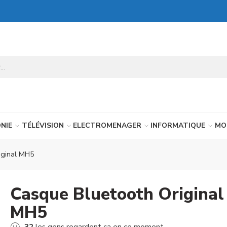
NIE
TÉLÉVISION
ELECTROMENAGER
INFORMATIQUE
MO
iginal MH5
Casque Bluetooth Original
MH5
32
les gens regardent ça en ce moment