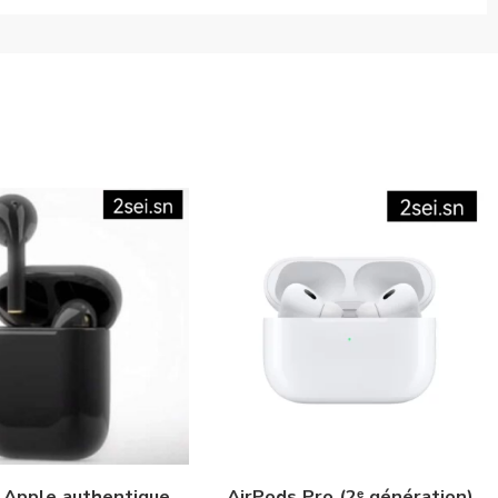
Airpods 2 Apple authentique Noir
AirPods Pro (2ᵉ génération)