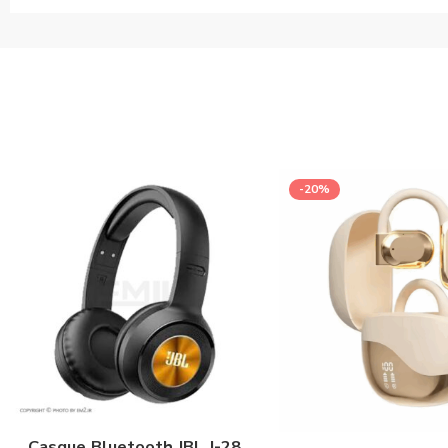
-20%
Casque Bluetooth JBL J-28