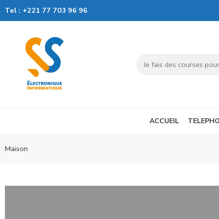
Tel :
+221 77 703 96 96
ACCUEIL
TELEPHO
Maison