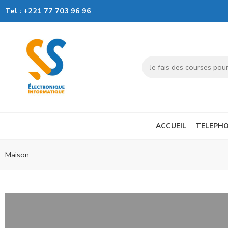
Tel :
+221 77 703 96 96
ACCUEIL
TELEPHO
Maison