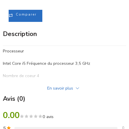
Comparer
Description
Processeur
Intel Core i5 Fréquence du processeur 3,5 GHz
Nombre de coeur 4
En savoir plus
Taille de l’écran 27 pouces
Avis (0)
Écran Retina 5KR ésolution de l’écran
0.00
2560 x 1440 pixels
0 avis
Disque dur HDD 1TB 1000 Go
5
0