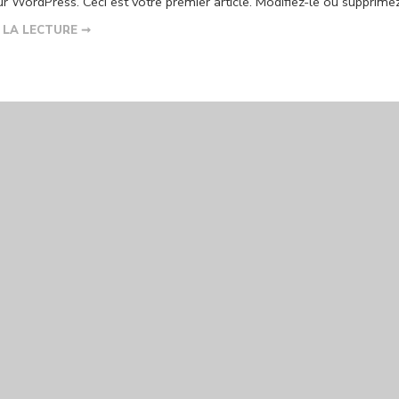
r WordPress. Ceci est votre premier article. Modifiez-le ou supprimez
 LA LECTURE ➞