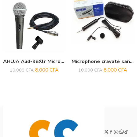
AHUJA Aud-98Xlr Microphone Filaire
Microphone cravate sans fil Ahuja CTP 10DX
8.000
CFA
8.000
CFA
10.000
CFA
10.000
CFA