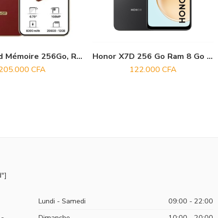
Honor X9d Mémoire 256Go, Ram 12Go 5G
Honor X7D 256 Go Ram 8 Go Neuf Scellé
205.000
CFA
122.000
CFA
"]
Lundi - Samedi
09:00 - 22:00
Dimanche
10:00 - 20:00