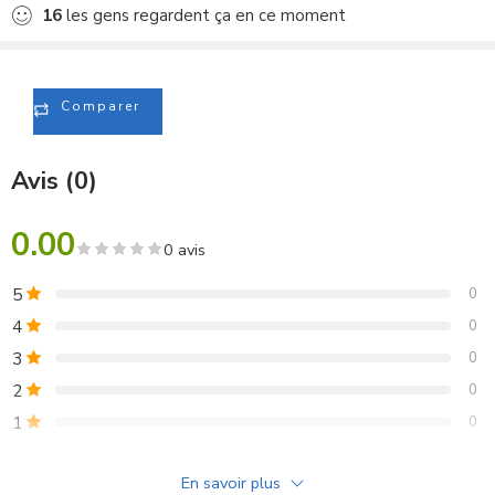
16
les gens regardent ça en ce moment
Comparer
Avis (0)
0.00
0 avis
5
0
4
0
3
0
2
0
1
0
Soyez le premier à donner votre avis sur “AHUJA Aud-
En savoir plus
98Xlr Microphone Filaire”