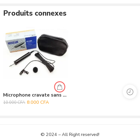
Produits connexes
Commentaires
Il n'y a pas encore de critiques.
Microphone cravate sans fil Ahuja CTP 10DX
8.000
CFA
10.000
CFA
© 2024 – All Right reserved!