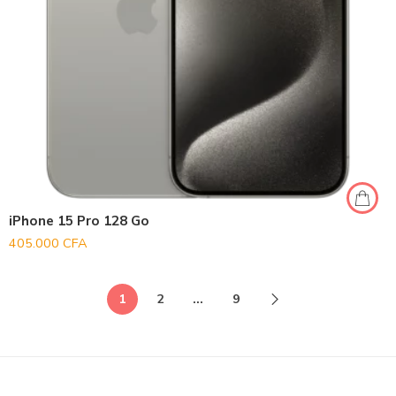
iPhone 15 Pro 128 Go
405.000
CFA
1
2
…
9