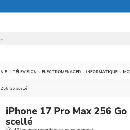
NIE
TÉLÉVISION
ELECTROMENAGER
INFORMATIQUE
MO
 256 Go scellé
iPhone 17 Pro Max 256 Go
scellé
40
les gens regardent ça en ce moment