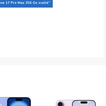
one 17 Pro Max 256 Go scellé”