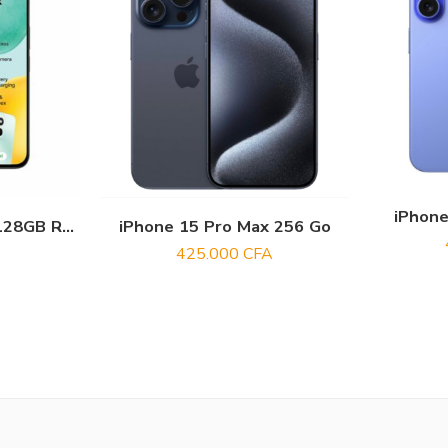
iPhone
Honor X6c Mémoire 128GB Ram 6GB écran 6,61 pouces
iPhone 15 Pro Max 256 Go
425.000
CFA