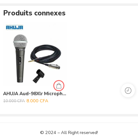
Produits connexes
Commentaires
Il n'y a pas encore de critiques.
AHUJA Aud-98Xlr Microphone Filaire
8.000
CFA
10.000
CFA
© 2024 – All Right reserved!