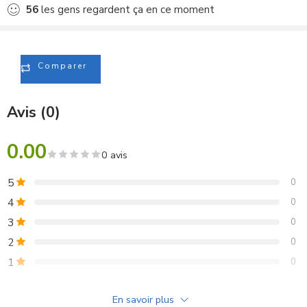
56
les gens regardent ça en ce moment
Comparer
Avis (0)
0.00
0 avis
5
0
4
0
3
0
2
0
1
0
Soyez le premier à donner votre avis sur “Microphone
En savoir plus
cravate sans fil Ahuja CTP 10DX”