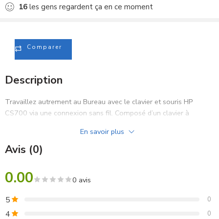
16
les gens regardent ça en ce moment
Comparer
Description
Travaillez autrement au Bureau avec le clavier et souris HP
CS700 via une connexion sans fil. Composé d’un clavier à
touches ultra-plates et d’une souris optique 3 boutons, cet
En savoir plus
ensemble sans fil vous apportera un confort au quotidien
Avis (0)
0.00
0 avis
5
0
4
0